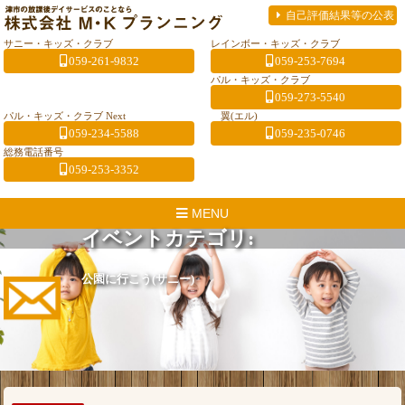
自己評価結果等の公表
サニー・キッズ・クラブ
レインボー・キッズ・クラブ
059-261-9832
059-253-7694
パル・キッズ・クラブ
059-273-5540
パル・キッズ・クラブ Next
翼(エル)
059-234-5588
059-235-0746
総務電話番号
059-253-3352
MENU
イベントカテゴリ:
公園に行こう(サニー)