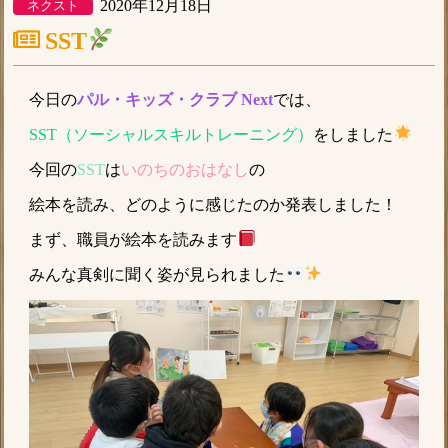
2020年12月18日
ネクスト
SST
今日の
パル・キッズ・クラブ Next
では、
SST（ソーシャルスキルトレーニング）
をしました
今回の
SST
は
いのちのおはなし
の
絵本を読み、どのように感じたのか発表しました！
まず、職員が絵本を読みます
みんな真剣に聞く姿が見られました