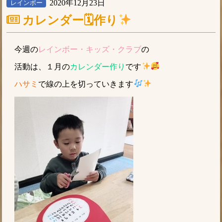
2020年12月23日
レインボー
カレンダー🗓作り
今週の
レインボー・キッズ・クラブ
の
活動は、１月の
カレンダー作り
です
ハサミ
で線の上を切っていきます