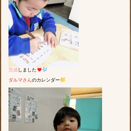
完成
しました
ダルマさん
のカレンダー