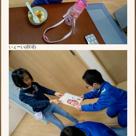
いぇーい(✌Ü✌)