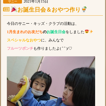
2021年1月15日
サニー
お誕生日会＆おやつ作り
今日のサニー・キッズ・クラブの活動は、
1月生まれのお友だち
の
お誕生日会
をしました
スペシャルなおやつ
に、みんなで
フルーツポンチ
も作りましたよ( ˆ ˆ )/♡