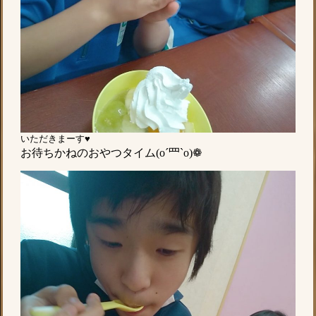
いただきまーす♥
お待ちかねのおやつタイム(o´罒`o)❁