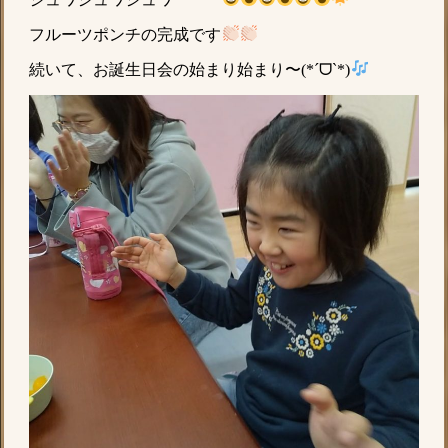
フルーツポンチの完成です
続いて、お誕生日会の始まり始まり〜(*ˊᗜˋ*)