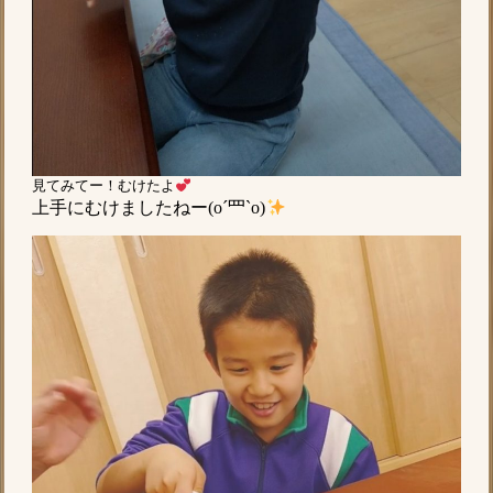
見てみてー！むけたよ
上手にむけましたねー(o´罒`o)