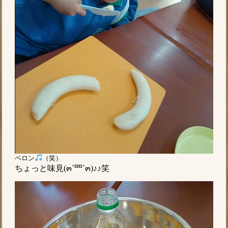
ペロン
（笑）
ちょっと味見(๓´罒`๓)♪♪笑