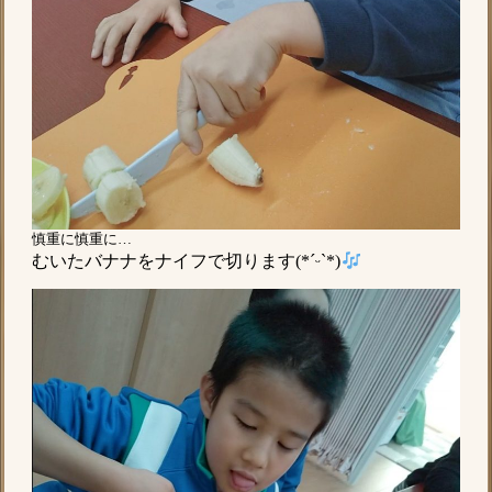
慎重に慎重に…
むいたバナナをナイフで切ります(*ˊᵕˋ*)