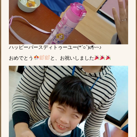
ハッピーバースディトゥーユー(*´○`)o¶~~♪
おめでとう
と、お祝いしました