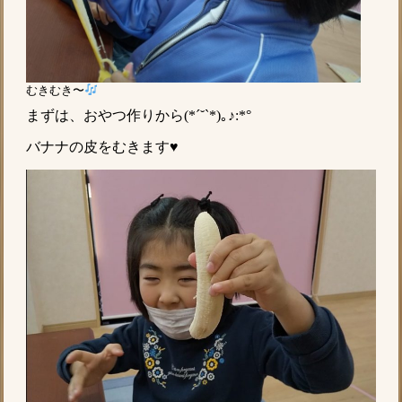
むきむき〜
まずは、おやつ作りから(*ˊ˘ˋ*)｡♪:*°
バナナの皮をむきます♥