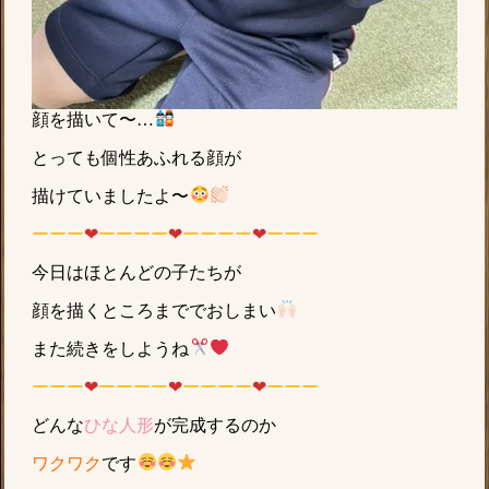
顔を描いて〜…
とっても個性あふれる顔が
描けていましたよ〜
ーーー
❤︎
ーーーー
❤︎
ーーーー
❤︎
ーーー
今日はほとんどの子たちが
顔を描くところまででおしまい
また続きをしようね
ーーー
❤︎
ーーーー
❤︎
ーーーー
❤︎
ーーー
どんな
ひな人形
が完成するのか
ワクワク
です