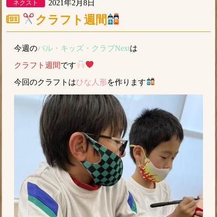
2021年2月8日
ネクスト
クラフト週間
今週の
パル・キッズ・クラブNext
は
クラフト週間
です
今回のクラフトは
ひな人形
を作ります