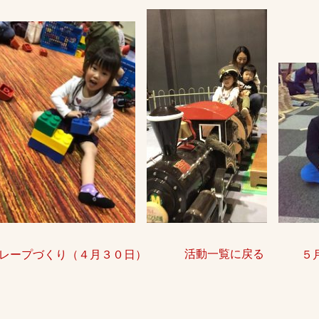
活動一覧に戻る
レープづくり（４月３０日）
５