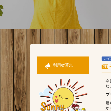
レイ
利用者募集
今
た
プ
帰
か