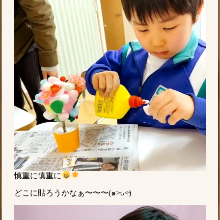
慎重に慎重に
どこに貼ろうかなぁ〜〜〜(๑˃̵ᴗ˂̵)