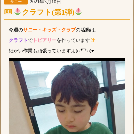
2021年3月10日
サニー
︎クラフト(第1弾)
今週の
サニー・キッズ・クラブ
の活動は、
クラフト
で
トピアリー
を作っています
細かい作業も頑張っていますよ(o´罒`o)♥