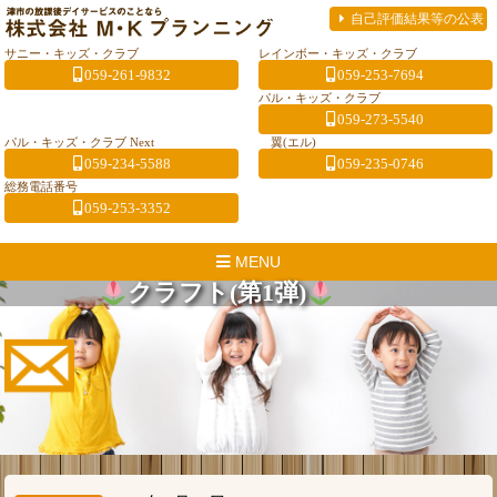
自己評価結果等の公表
サニー・キッズ・クラブ
レインボー・キッズ・クラブ
059-261-9832
059-253-7694
パル・キッズ・クラブ
059-273-5540
パル・キッズ・クラブ Next
翼(エル)
059-234-5588
059-235-0746
総務電話番号
059-253-3352
MENU
︎クラフト(第1弾)