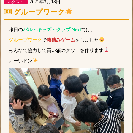
2021年3月18日
ネクスト
グループワーク
昨日の
パル・キッズ・クラブ Next
では、
グループワーク
で
箱積みゲーム
をしました
みんなで協力して高い箱のタワーを作ります
よーいドン