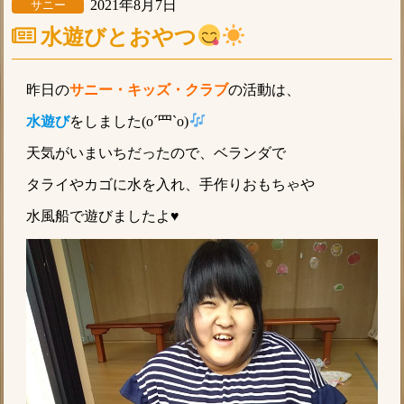
2021年8月7日
サニー
水遊びとおやつ
昨日の
サニー・キッズ・クラブ
の活動は、
水遊び
をしました(o´罒`o)
天気がいまいちだったので、ベランダで
タライやカゴに水を入れ、手作りおもちゃや
水風船で遊びましたよ♥