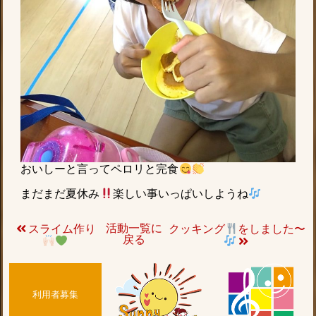
おいしーと言ってペロリと完食
まだまだ夏休み
楽しい事いっぱいしようね
活動一覧に
スライム作り
クッキング
をしました〜
戻る
利用者募集