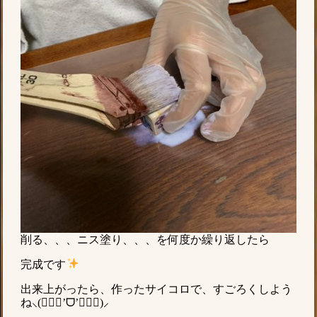
削る、、、ニス塗り、、、を何度か繰り返したら
完成です
出来上がったら、作ったサイコロで、すごろくしよう
ね⸜(๑⃙⃘’ᗜ’๑⃙⃘)⸝