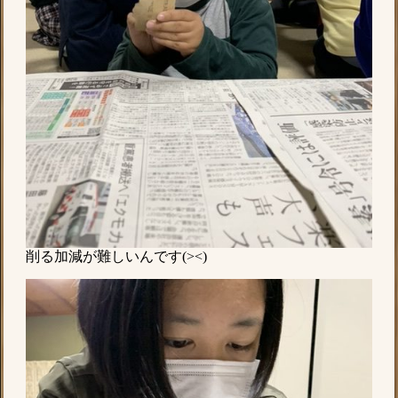
削る加減が難しいんです(><)