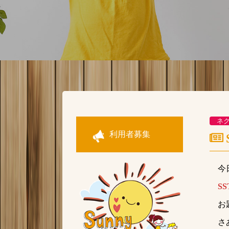
ネ
利用者募集
今
SS
お
さ