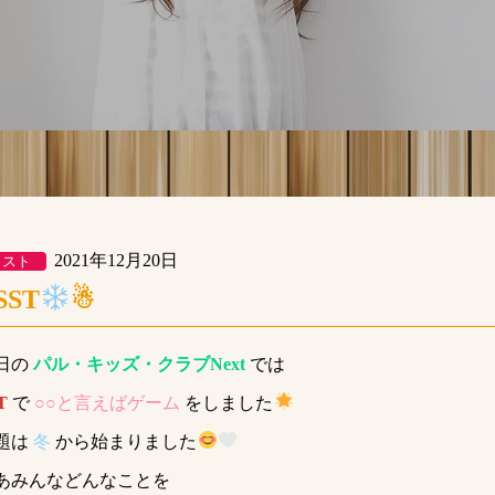
2021年12月20日
クスト
SST
☃
日の
パル・キッズ・クラブNext
では
T
で
○○と言えばゲーム
をしました
題は
冬
から始まりました
あみんなどんなことを