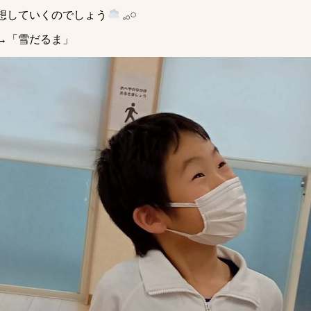
想していくのでしょう
𓈒𓂂𓏸
→「雪だるま」