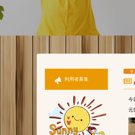
サ
利用者募集
今
元