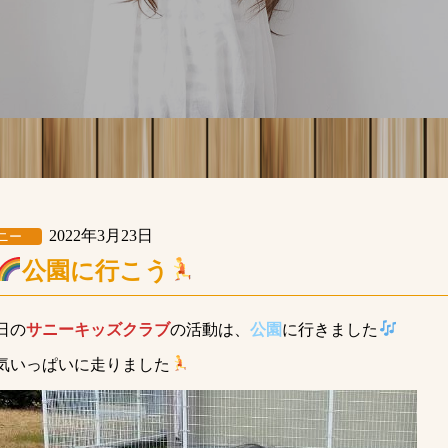
2022年3月23日
ニー
公園に行こう
日の
サニーキッズクラブ
の活動は、
公園
に行きました
気いっぱいに走りました