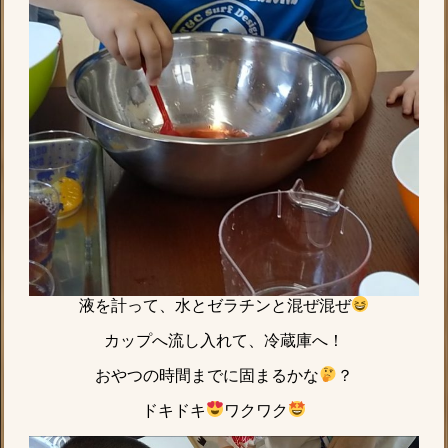
液を計って、水とゼラチンと混ぜ混ぜ
カップへ流し入れて、冷蔵庫へ！
おやつの時間までに固まるかな
？
ドキドキ
ワクワク