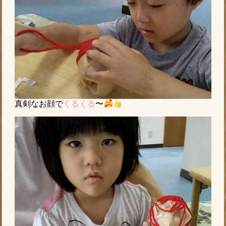
真剣なお顔で
くるくる
〜