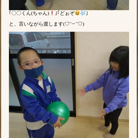
｢〇〇くん(ちゃん)
｣｢どぉぞ
｣
と、言いながら渡します(♡˘︶˘♡)