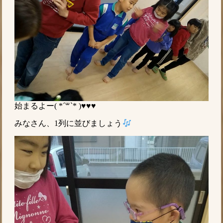
始まるよー( *´꒳`* )♥♥♥
みなさん、1列に並びましょう