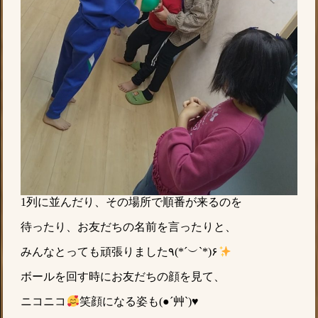
1列に並んだり、その場所で順番が来るのを
待ったり、お友だちの名前を言ったりと、
みんなとっても頑張りました٩(*´︶`*)۶
ボールを回す時にお友だちの顔を見て、
ニコニコ
笑顔になる姿も(●´艸`)♥