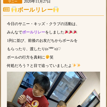
2020年11月27日
サニー
ボールリレー
今日のサニー・キッズ・クラブの活動は、
みんなで
ボールリレー
をしました
1列に並び、前後のお友だちからボールを
もらったり、渡したり(o´罒`o)♡
ボールの行方を真剣に
笑
何処だろう？と目で追っていましたよ