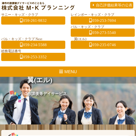
自己評価結果等の公表
サニー・キッズ・クラブ
レインボー・キッズ・クラブ
059-261-9832
059-253-7694
パル・キッズ・クラブ
059-273-5540
パル・キッズ・クラブ Next
翼(エル)
059-234-5588
059-235-0746
総務電話番号
059-253-3352
MENU
翼(エル)
放課後等デイサービス