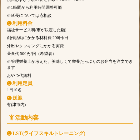
※1時間から利用時間調整可能
※延長については応相談
利用料金
福祉サービス料(市が決定した額)
創作活動にかかる材料費 200円/日
外出やクッキングにかかる実費
昼食代 500円/回（希望者）
※管理栄養士が考えた、美味しくて栄養たっぷりのお弁当を注文でき
ます
おやつ代無料
利用定員
1日10名
送迎
有(津市内)
活動内容
LST(ライフスキルトレーニング)