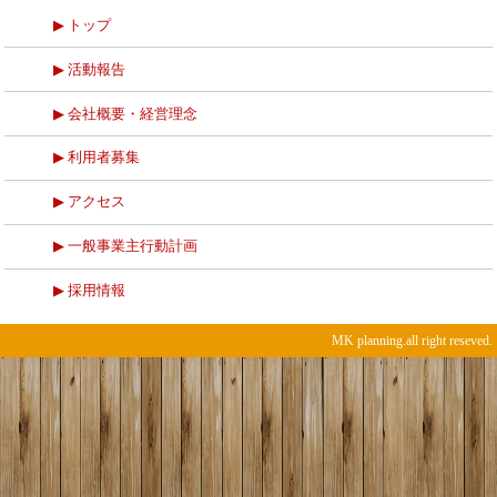
トップ
活動報告
会社概要・経営理念
利用者募集
アクセス
一般事業主行動計画
採用情報
MK planning.all right reseved.