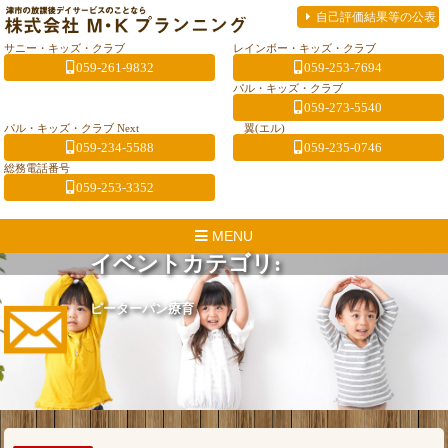
自己評価結果等の公表
サニー・キッズ・クラブ
レインボー・キッズ・クラブ
059-261-9832
059-253-7694
パル・キッズ・クラブ
059-273-5540
パル・キッズ・クラブ Next
翼(エル)
059-234-5588
059-235-0746
総務電話番号
059-253-3352
MENU
イベントカテゴリ:
ピーターパン療育