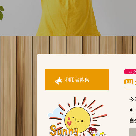
ネ
利用者募集
今
キ
自