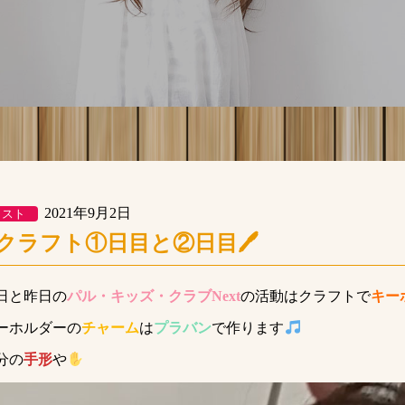
2021年9月2日
クスト
クラフト①日目と②日目🖊
日と昨日の
パル・キッズ・クラブNext
の活動はクラフトで
キー
ーホルダーの
チャーム
は
プラバン
で作ります
分の
手形
や