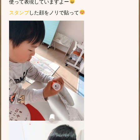
使って表現していますよー
スタンプ
した顔をノリで貼って