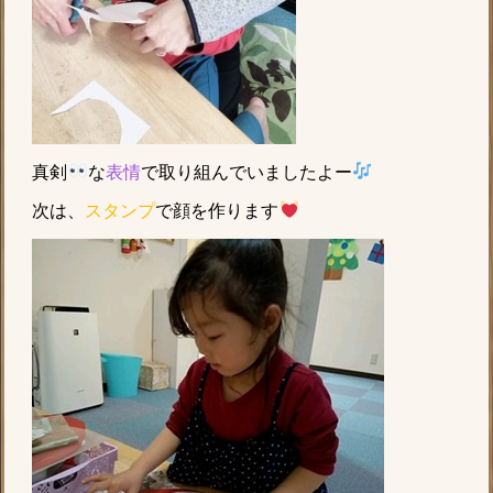
真剣
な
表情
で取り組んでいましたよー
次は、
スタンプ
で顔を作ります