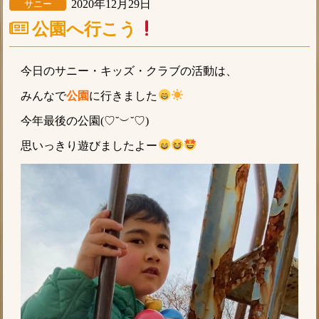
2020年12月29日
サニー
公園へ行こう
今日のサニー・キッズ・クラブの活動は、
みんなで
公園
に行きました
今年最後の公園(♡˘︶˘♡)
思いっきり遊びましたよー