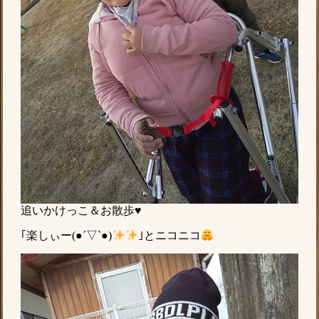
追いかけっこ＆お散歩♥
｢楽しぃー(●︎´▽︎`●︎)
｣とニコニコ