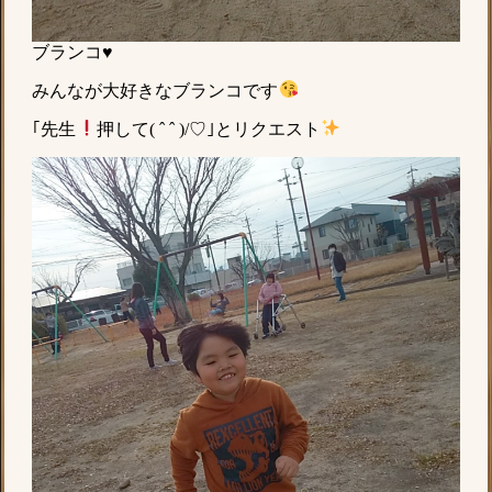
ブランコ♥
みんなが大好きなブランコです
｢先生
押して( ˆ ˆ )/♡｣とリクエスト