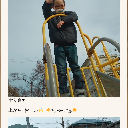
滑り台♥
上から｢おーい
｣
٩(｡•ω•｡*)و