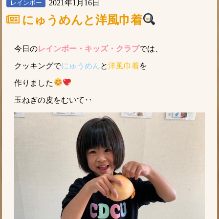
2021年1月16日
レインボー
にゅうめんと洋風巾着
今日の
レインボー・キッズ・クラブ
では、
クッキングで
にゅうめん
と
洋風巾着
を
作りました
玉ねぎの皮をむいて‥