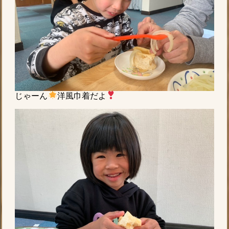
じゃーん
洋風巾着だよ