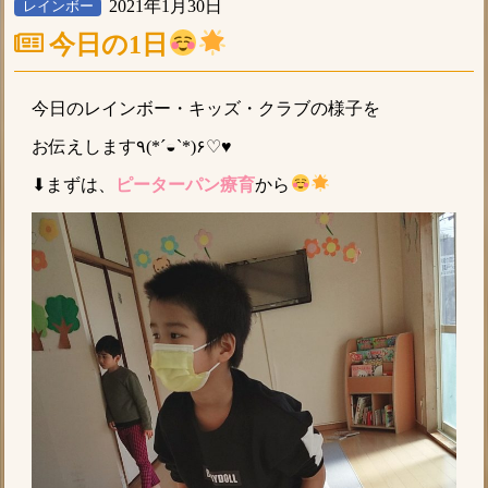
2021年1月30日
レインボー
今日の1日
今日のレインボー・キッズ・クラブの様子を
お伝えします٩(*´◒`*)۶♡♥
⬇まずは、
ピーターパン療育
から