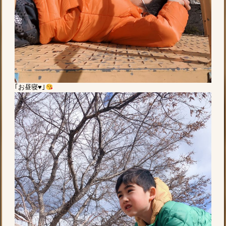
｢お昼寝♥｣