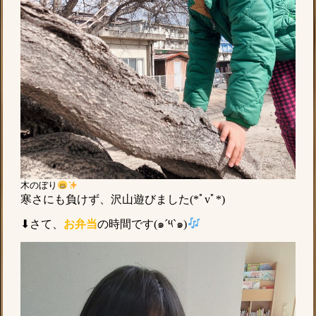
木のぼり
寒さにも負けず、沢山遊びました(*ﾟvﾟ*)
⬇さて、
お弁当
の時間です(๑´༥`๑)