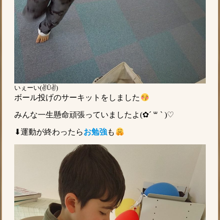
いぇーい(✌Ü✌)
ボール投げのサーキットをしました
みんな一生懸命頑張っていましたよ(✿︎´ ꒳ ` )♡︎
⬇運動が終わったら
お勉強
も