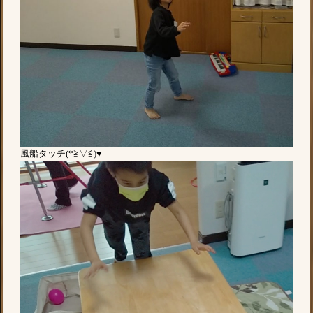
風船タッチ(*≧▽≦)♥