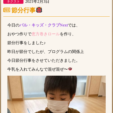
2021年2月3日
ネクスト
節分行事
今日の
パル・キッズ・クラブNext
では、
おやつ作りで
恵方巻きロール
を作り、
節分行事をしました♪
昨日が節分でしたが、プログラムの関係上
今日節分行事をさせていただきました。
牛乳を入れてみんなで混ぜ混ぜ〜