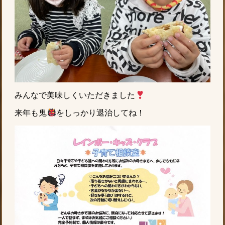
みんなで美味しくいただきました
来年も鬼
をしっかり退治してね！