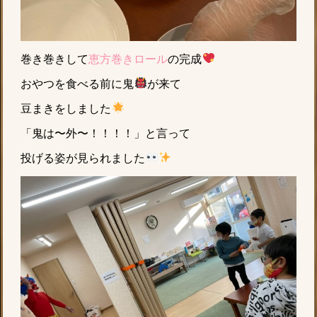
巻き巻きして
恵方巻きロール
の完成
おやつを食べる前に鬼
が来て
豆まきをしました
「鬼は〜外〜！！！！」と言って
投げる姿が見られました