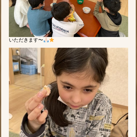
いただきます〜