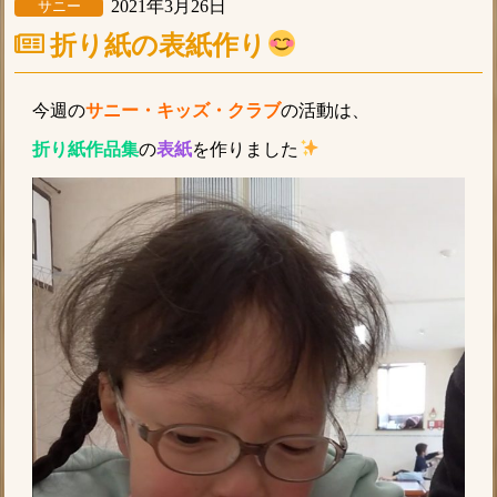
2021年3月26日
サニー
折り紙の表紙作り
今週の
サニー・キッズ・クラブ
の活動は、
折り紙作品集
の
表紙
を作りました