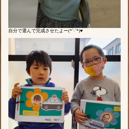
自分で選んで完成させたよー(*ˊᵕˋ*)♥