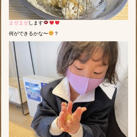
まぜまぜ
します
何ができるかな〜
？