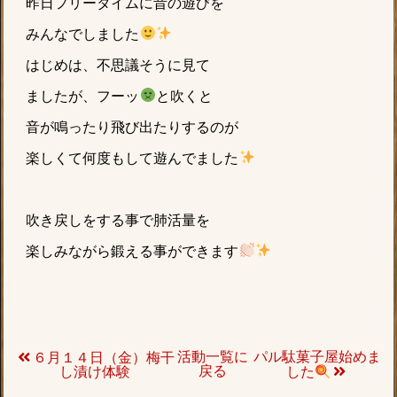
昨日フリータイムに昔の遊びを
みんなでしました
はじめは、不思議そうに見て
ましたが、フーッ
と吹くと
音が鳴ったり飛び出たりするのが
楽しくて何度もして遊んでました
吹き戻しをする事で肺活量を
楽しみながら鍛える事ができます
活動一覧に
パル駄菓子屋始めま
６月１４日（金）梅干
戻る
し漬け体験
した