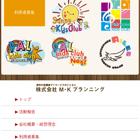
利用者募集
トップ
活動報告
会社概要・経営理念
利用者募集