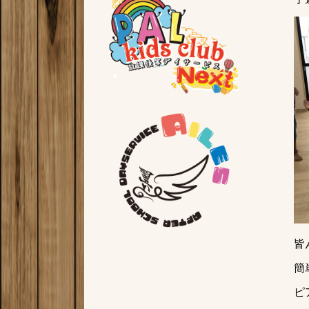
皆
簡
ピ