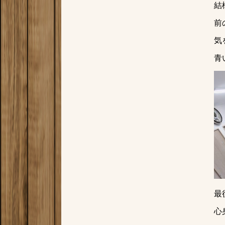
結
前
気
青
最
心