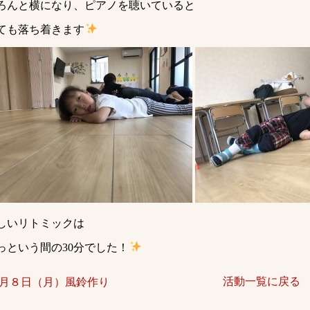
ろんと横になり、ピアノを聴いていると
ても落ち着きます
しいリトミックは
っという間の30分でした！
活動一覧に戻る
月８日（月）風鈴作り