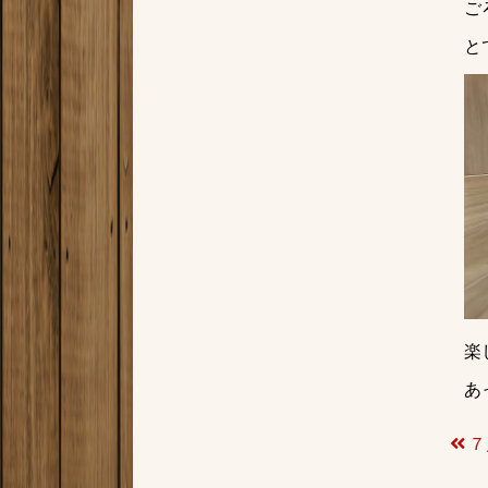
ご
と
楽
あ
７