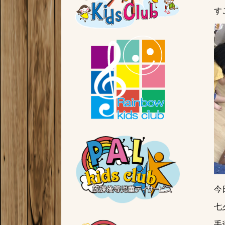
す
今
七
手