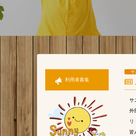
サ
利用者募集
サ
外
リ
皆