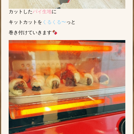
カットした
パイ生地
に
キットカットを
くるくる〜
っと
巻き付けていきます