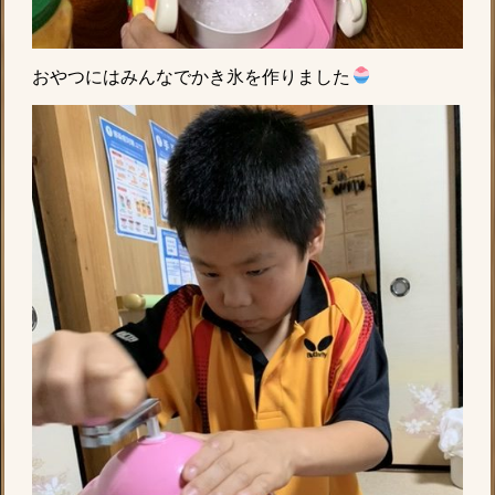
おやつにはみんなでかき氷を作りました