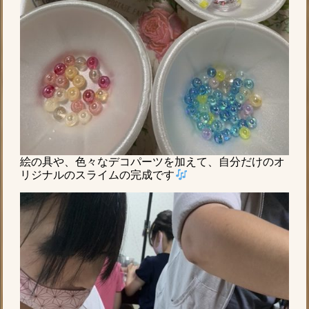
絵の具や、色々なデコパーツを加えて、自分だけのオ
リジナルのスライムの完成です