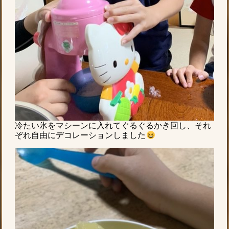
冷たい氷をマシーンに入れてぐるぐるかき回し、それ
ぞれ自由にデコレーションしました