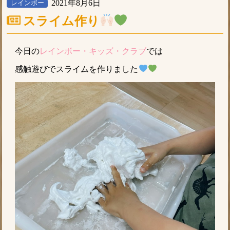
2021年8月6日
レインボー
スライム作り
今日の
レインボー・キッズ・クラブ
では
感触遊びでスライムを作りました