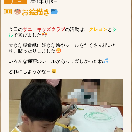
2021年9月8日
サニー
お絵描き
今日の
サニーキッズクラブ
の活動は、
クレヨン
と
シー
ル
で遊びました
大きな模造紙に好きな絵やシールをたくさん描いた
り、貼ったりしました
いろんな種類のシールがあって楽しかったね
どれにしようかな～