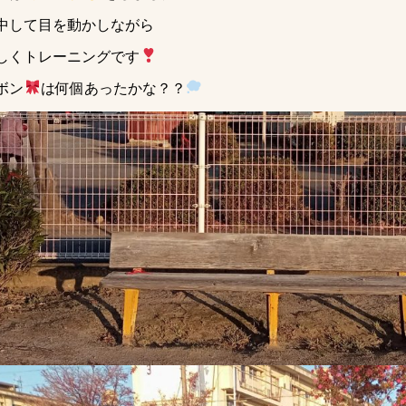
中して目を動かしながら
しくトレーニングです
ボン
は何個あったかな？？