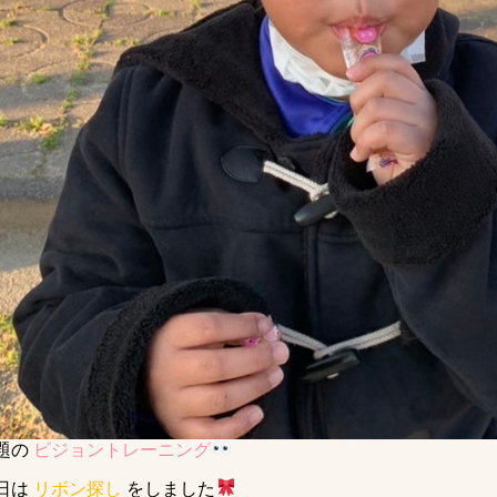
題の
ビジョントレーニング
日は
リボン探し
をしました