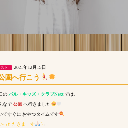
2021年12月15日
クスト
公園へ行こう
日の
パル・キッズ・クラブNext
では、
んなで
公園
へ行きました
いてすぐに おやつタイムです
いっただきまーす
´-
」