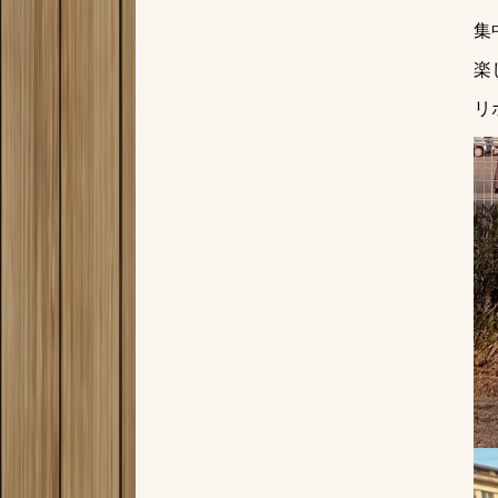
集
楽
リ