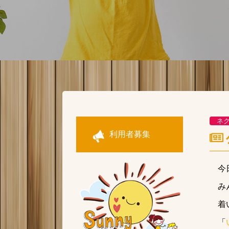
ネ
利用者募集
今
み
着
「