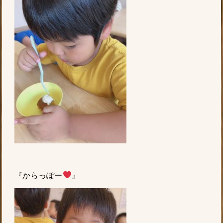
『からっぽー
』