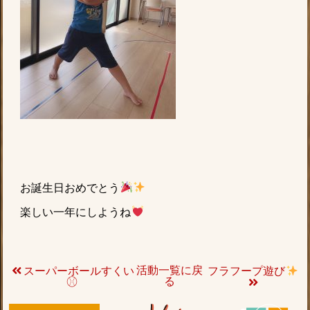
お誕生日おめでとう
楽しい一年にしようね
活動一覧に戻
スーパーボールすくい
フラフープ遊び
る
⚾︎