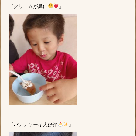
『クリームが鼻に
』
『バナナケーキ大好評
』