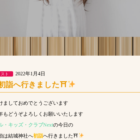
2022年1月4日
クスト
初詣へ行きました⛩
けましておめでとうございます
年もどうぞよろしくお願いいたします
ル・キッズ・クラブNext
の今日の
動は結城神社へ
初詣
へ行きました⛩