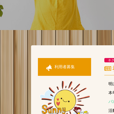
ネ
利用者募集
明
本
パ
活