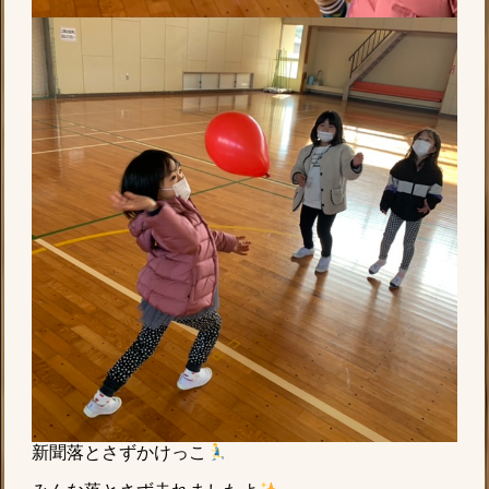
新聞落とさずかけっこ