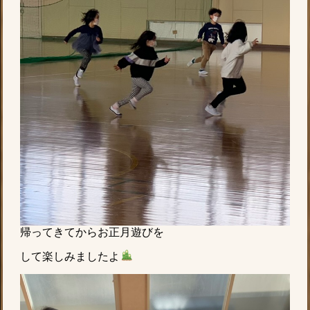
帰ってきてからお正月遊びを
して楽しみましたよ