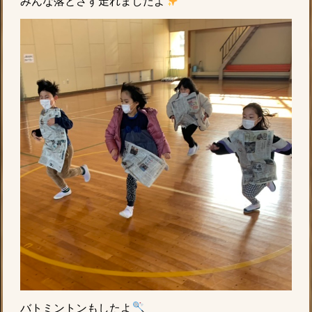
みんな落とさず走れましたよ
バトミントンもしたよ