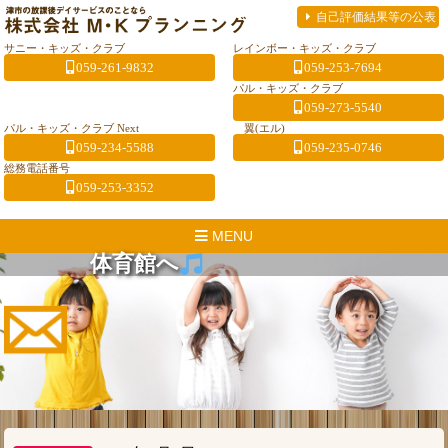
自己評価結果等の公表
サニー・キッズ・クラブ
レインボー・キッズ・クラブ
059-261-9832
059-253-7694
パル・キッズ・クラブ
059-273-5540
パル・キッズ・クラブ Next
翼(エル)
059-234-5588
059-235-0746
総務電話番号
059-253-3352
MENU
体育館へ