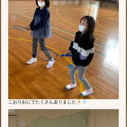
こおりおにでたくさん走りました