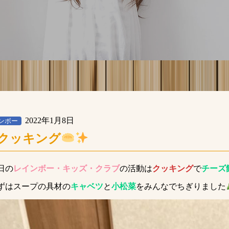
2022年1月8日
ンボー
クッキング
日の
レインボー・キッズ・クラブ
の活動は
クッキング
で
チーズ
ずはスープの具材の
キャベツ
と
小松菜
をみんなでちぎりました