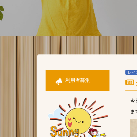
レイ
利用者募集
今
ま