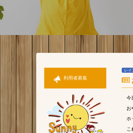
レイ
利用者募集
今
お
ホ
こ