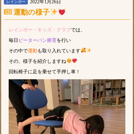
2022年1月26日
レインボー
運動の様子
レインボー・キッズ・クラブ
では、
毎日
ピーターパン療育
を行い
その中で
運動
も取り入れています
その、様子を紹介しますね
回転椅子に足を乗せて手押し車！