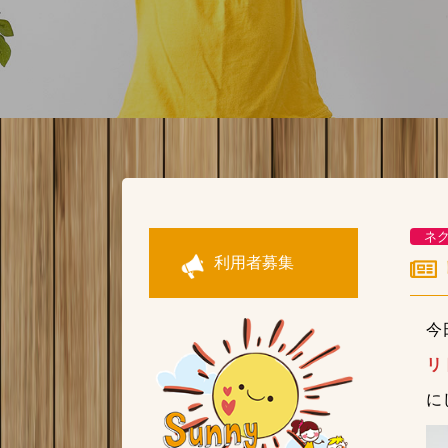
ネ
利用者募集
今
リ
に