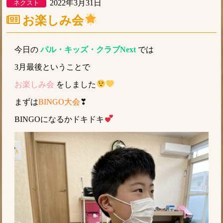
2022年3月31日
ネクスト
お楽しみ会
今日の
パル・キッズ・クラブNext
では
3月最後ということで
お楽しみ会
をしました
まずは
BINGO大会
❣
BINGOになるかドキドキ