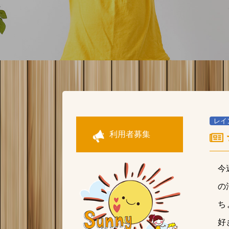
レイ
利用者募集
今
の
ち
好