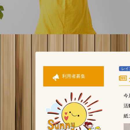
レイ
利用者募集
今
活
紙