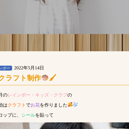
2022年5月14日
ンボー
クラフト制作
🖌
月の
レインボー・キッズ・クラブ
の
動は
クラフト
で
お花
を作りました
コップに、
シール
を貼って