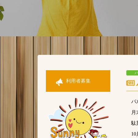
利用者募集
パ
月
駄
1