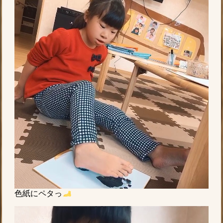
色紙にペタっ