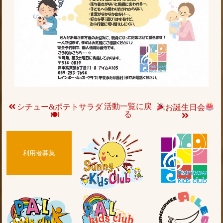
活動一覧に戻
シチュー&ポテトサラダ
お誕生日会
る
🍽
利用者募集