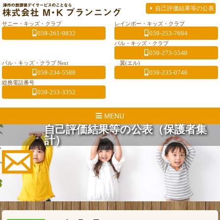
自己評価結果等の公表
サニー・キッズ・クラブ
レインボー・キッズ・クラブ
059-261-9832
059-253-7694
パル・キッズ・クラブ
059-273-5540
パル・キッズ・クラブ Next
翼(エル)
059-234-5588
059-235-0746
総務電話番号
059-253-3352
MENU
自己評価結果等の公表（保護者集
計）