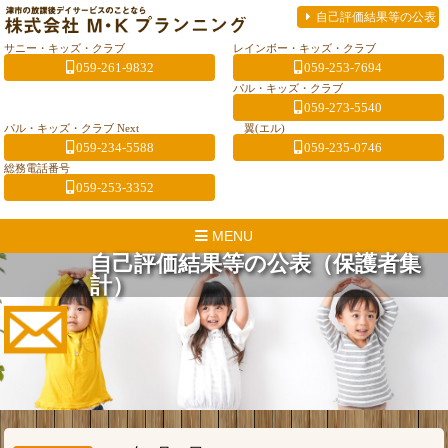
自己評価結果等の公表
サニー・キッズ・クラブ
レインボー・キッズ・クラブ
059-261-9832
059-253-7694
パル・キッズ・クラブ
059-273-5540
パル・キッズ・クラブ Next
翼(エル)
059-234-5588
059-235-0746
総務電話番号
059-253-3352
MENU
自己評価結果等の公表（保護者集
計）